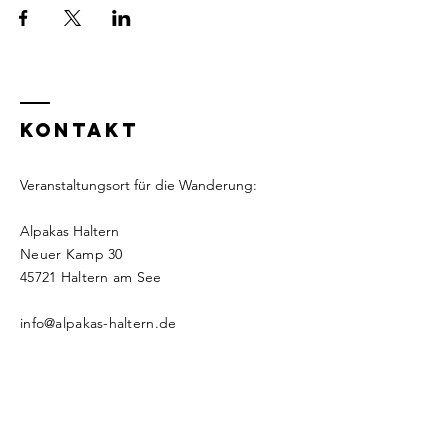
KONTAKT
Veranstaltungsort für die Wanderung:
Alpakas Haltern
Neuer Kamp 30
​​45721 Haltern am See
info@alpakas-haltern.de
Tel.:
+49 (0) 176 202 849 04
(auch WhatsApp)