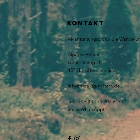
KONTAKT
Veranstaltungsort für die Wanderu
Alpakas Haltern
Neuer Kamp 30
​​45721 Haltern am See
info@alpakas-haltern.de
Tel.: +49 (0) 176 202 849 04
(auch WhatsApp)