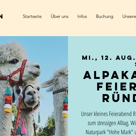
n
Startseite
Über uns
Infos
Buchung
Unsere
Mi., 12. Aug
Alpak
Feie
Rün
Unser kleines Feierabend R
zum stressigen Alltag. 
Naturpark "Hohe Mark" u