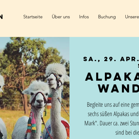
n
Startseite
Über uns
Infos
Buchung
Unsere
Sa., 29. Apr
Alpak
Wan
Begleite uns auf eine ge
sechs süßen Alpakas und
Mark". Dauer ca. zwei Stu
sind bei die