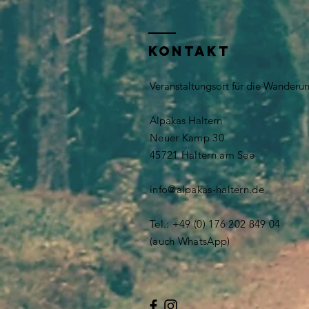
KONTAKT
Veranstaltungsort für die Wanderu
Alpakas Haltern
Neuer Kamp 30
​​45721 Haltern am See
info@alpakas-haltern.de
Tel.: +49 (0) 176 202 849 04
(auch WhatsApp)