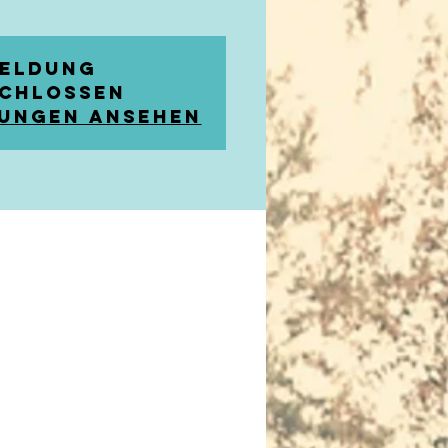
eldung
chlossen
ungen ansehen