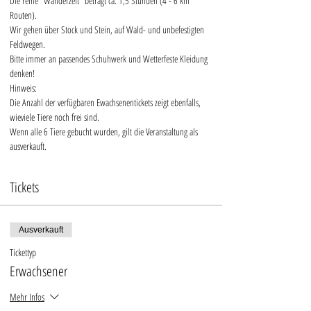
Die reine "Wanderzeit" beträgt ca. 1,5 Stunden (4 - 6 km 
Routen).
Wir gehen über Stock und Stein, auf Wald- und unbefestigten 
Feldwegen.
Bitte immer an passendes Schuhwerk und Wetterfeste Kleidung 
denken!
Hinweis:
Die Anzahl der verfügbaren Ewachsenentickets zeigt ebenfalls, 
wieviele Tiere noch frei sind. 
Wenn alle 6 Tiere gebucht wurden, gilt die Veranstaltung als 
ausverkauft.
Tickets
Ausverkauft
Tickettyp
Erwachsener
Mehr Infos