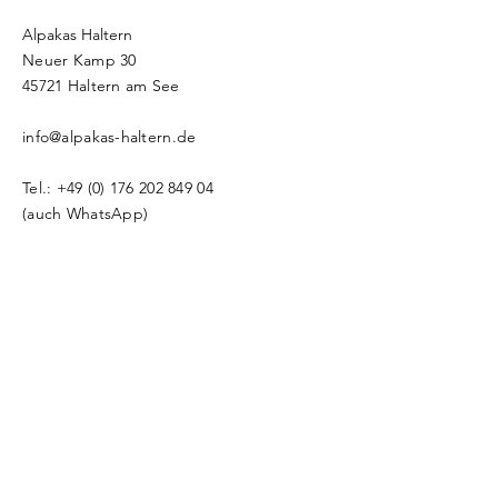
Alpakas Haltern
Neuer Kamp 30
​​45721 Haltern am See
info@alpakas-haltern.de
Tel.:
+49 (0) 176 202 849 04
(auch WhatsApp)
Namen eingeben
E-Mail-Adresse eingeben