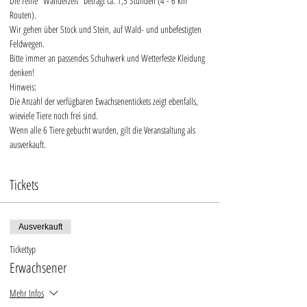
Die reine "Wanderzeit" beträgt ca. 1,5 Stunden (4 - 6 km 
Routen).
Wir gehen über Stock und Stein, auf Wald- und unbefestigten 
Feldwegen.
Bitte immer an passendes Schuhwerk und Wetterfeste Kleidung 
denken!
Hinweis:
Die Anzahl der verfügbaren Ewachsenentickets zeigt ebenfalls, 
wieviele Tiere noch frei sind. 
Wenn alle 6 Tiere gebucht wurden, gilt die Veranstaltung als 
ausverkauft.
Tickets
Ausverkauft
Tickettyp
Erwachsener
Mehr Infos