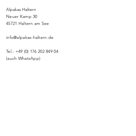
Alpakas Haltern
Neuer Kamp 30
​​45721 Haltern am See
info@alpakas-haltern.de
Tel.:
+49 (0) 176 202 849 04
(auch WhatsApp)
Namen eingeben
E-Mail-Adresse eingeben