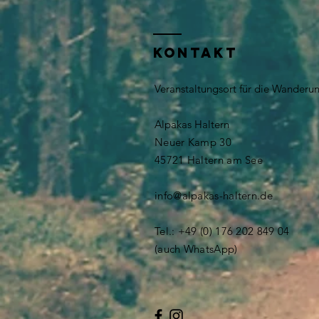
KONTAKT
Veranstaltungsort für die Wanderu
Alpakas Haltern
Neuer Kamp 30
​​45721 Haltern am See
info@alpakas-haltern.de
Tel.: +49 (0) 176 202 849 04
(auch WhatsApp)