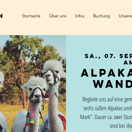
n
Startseite
Über uns
Infos
Buchung
Unsere
Sa., 07. Se
a
Alpak
Wan
Begleite uns auf eine ge
sechs süßen Alpakas und
Mark". Dauer ca. zwei Stu
sind bei die