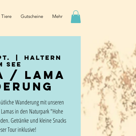
 Tiere
Gutscheine
Mehr
pt.
  |  
Haltern
m See
a / Lama
derung
mütliche Wanderung mit unseren
 Lamas in den Naturpark "Hohe
nden. Getränke und kleine Snacks
ser Tour inklusive!