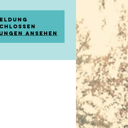
eldung
chlossen
ungen ansehen