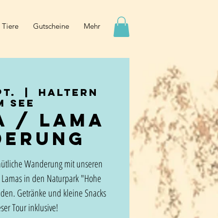
 Tiere
Gutscheine
Mehr
pt.
  |  
Haltern
m See
a / Lama
derung
mütliche Wanderung mit unseren
 Lamas in den Naturpark "Hohe
nden. Getränke und kleine Snacks
ser Tour inklusive!