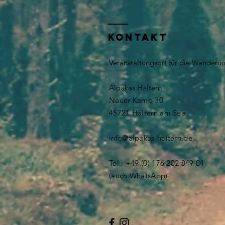
KONTAKT
Veranstaltungsort für die Wanderu
Alpakas Haltern
Neuer Kamp 30
​​45721 Haltern am See
info@alpakas-haltern.de
Tel.: +49 (0) 176 202 849 04
(auch WhatsApp)