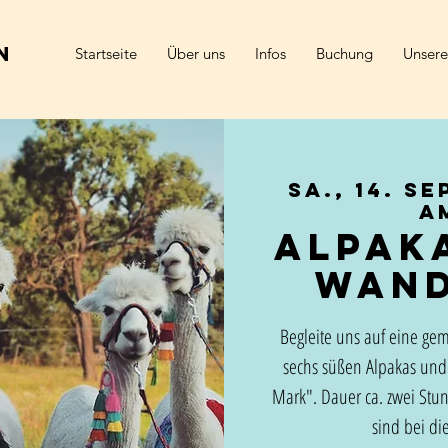
n
Startseite
Über uns
Infos
Buchung
Unsere
Sa., 14. Se
a
Alpak
Wan
Begleite uns auf eine ge
sechs süßen Alpakas und
Mark". Dauer ca. zwei Stu
sind bei die